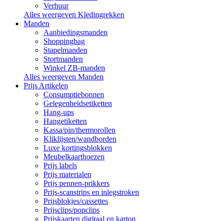
Verhuur
Alles weergeven Kledingrekken
Manden
Aanbiedingsmanden
Shoppingbag
Stapelmanden
Stortmanden
Winkel ZB-manden
Alles weergeven Manden
Prijs Artikelen
Consumptiebonnen
Gelegenheidsetiketten
Hang-ups
Hangetiketten
Kassa/pin/thermorollen
Kliklijsten/wandborden
Luxe kortingsblokken
Meubelkaarthoezen
Prijs labels
Prijs materialen
Prijs pennen-prikkers
Prijs-scanstrips en inlegstroken
Prijsblokjes/cassettes
Prijsclips/popclips
Prijskaarten digitaal en karton