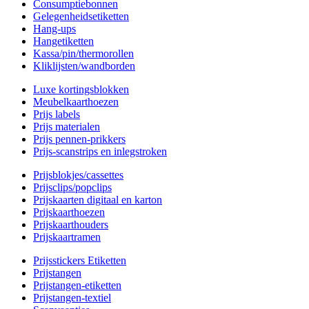
Consumptiebonnen
Gelegenheidsetiketten
Hang-ups
Hangetiketten
Kassa/pin/thermorollen
Kliklijsten/wandborden
Luxe kortingsblokken
Meubelkaarthoezen
Prijs labels
Prijs materialen
Prijs pennen-prikkers
Prijs-scanstrips en inlegstroken
Prijsblokjes/cassettes
Prijsclips/popclips
Prijskaarten digitaal en karton
Prijskaarthoezen
Prijskaarthouders
Prijskaartramen
Prijsstickers Etiketten
Prijstangen
Prijstangen-etiketten
Prijstangen-textiel