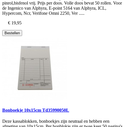
pinrol,bisfenol vrij. Prijs per doos. Volle doos bevat 50 rollen. Voor
de Ingenico van Alphyra, E-point 5164 van Alphyra, ICL,
Hypercom, Ncr, Verifone Omni 2250, Ver .....
€ 19,95
Bestellen
Bonboekje 10x15cm Td35990050L
Deze kassablokken, bonboekjes zijn neutraal en hebben een
afmeting van 10x15cm. Per bonblokje zijn er twee keer 50 pagina's,