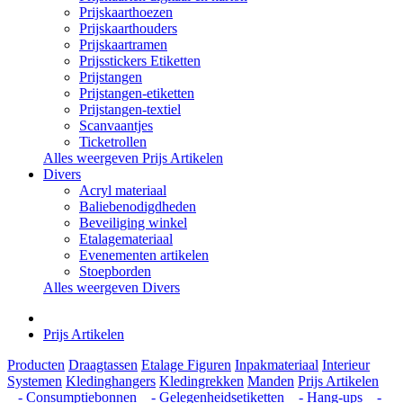
Prijskaarthoezen
Prijskaarthouders
Prijskaartramen
Prijsstickers Etiketten
Prijstangen
Prijstangen-etiketten
Prijstangen-textiel
Scanvaantjes
Ticketrollen
Alles weergeven Prijs Artikelen
Divers
Acryl materiaal
Baliebenodigdheden
Beveiliging winkel
Etalagemateriaal
Evenementen artikelen
Stoepborden
Alles weergeven Divers
Prijs Artikelen
Producten
Draagtassen
Etalage Figuren
Inpakmateriaal
Interieur
Systemen
Kledinghangers
Kledingrekken
Manden
Prijs Artikelen
- Consumptiebonnen
- Gelegenheidsetiketten
- Hang-ups
-