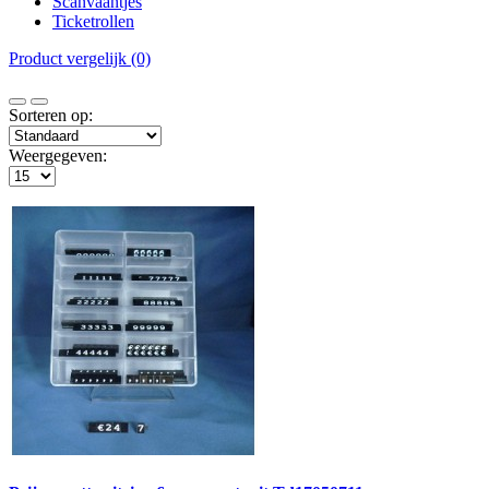
Scanvaantjes
Ticketrollen
Product vergelijk (0)
Sorteren op:
Weergegeven: