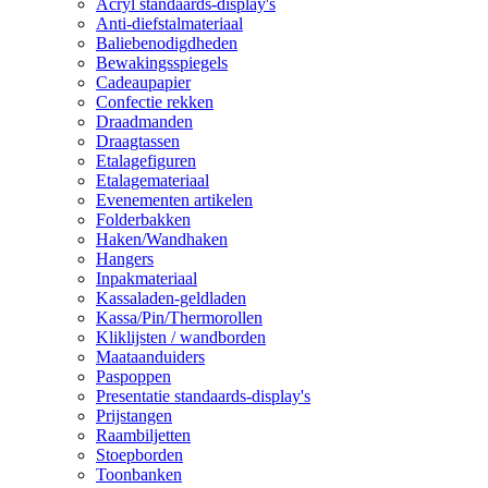
Acryl standaards-display's
Anti-diefstalmateriaal
Baliebenodigdheden
Bewakingsspiegels
Cadeaupapier
Confectie rekken
Draadmanden
Draagtassen
Etalagefiguren
Etalagemateriaal
Evenementen artikelen
Folderbakken
Haken/Wandhaken
Hangers
Inpakmateriaal
Kassaladen-geldladen
Kassa/Pin/Thermorollen
Kliklijsten / wandborden
Maataanduiders
Paspoppen
Presentatie standaards-display's
Prijstangen
Raambiljetten
Stoepborden
Toonbanken