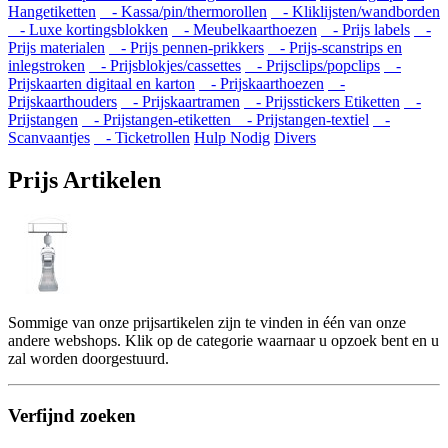
Hangetiketten
- Kassa/pin/thermorollen
- Kliklijsten/wandborden
- Luxe kortingsblokken
- Meubelkaarthoezen
- Prijs labels
-
Prijs materialen
- Prijs pennen-prikkers
- Prijs-scanstrips en
inlegstroken
- Prijsblokjes/cassettes
- Prijsclips/popclips
-
Prijskaarten digitaal en karton
- Prijskaarthoezen
-
Prijskaarthouders
- Prijskaartramen
- Prijsstickers Etiketten
-
Prijstangen
- Prijstangen-etiketten
- Prijstangen-textiel
-
Scanvaantjes
- Ticketrollen
Hulp Nodig
Divers
Prijs Artikelen
Sommige van onze prijsartikelen zijn te vinden in één van onze
andere webshops. Klik op de categorie waarnaar u opzoek bent en u
zal worden doorgestuurd.
Verfijnd zoeken