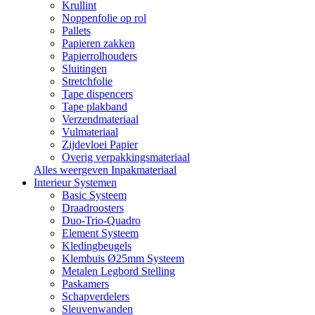
Krullint
Noppenfolie op rol
Pallets
Papieren zakken
Papierrolhouders
Sluitingen
Stretchfolie
Tape dispencers
Tape plakband
Verzendmateriaal
Vulmateriaal
Zijdevloei Papier
Overig verpakkingsmateriaal
Alles weergeven Inpakmateriaal
Interieur Systemen
Basic Systeem
Draadroosters
Duo-Trio-Quadro
Element Systeem
Kledingbeugels
Klembuis Ø25mm Systeem
Metalen Legbord Stelling
Paskamers
Schapverdelers
Sleuvenwanden