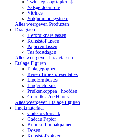
Twinstep - opstapkrukje
Valsgeldcontrole
Vitrines
Volgnummersysteem
Alles weergeven Producten
Draagtassen
Herbruikbare tassen
Kunststof tassen
Papieren tassen
Tas feestdagen
Alles weergeven Draagtassen
Etalage Figuren
Etalagepoppen
Benen-Broek presentaties
Lineformbustes
Lingerietorso's
Pruikenkoppen - hoofden
Gebruikt- 2de Hands
Alles weergeven Etalage Figuren
Inpakmateriaal
Cadeau Opmaak
Cadeau Papier
Bruinkraft inpakpapier
Dozen
Kunststof zakken