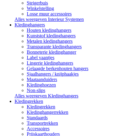
Steigerbuis
Winkelstelling
Losse muur accessoires
Alles weergeven Interieur Systemen
Kledinghangers
Houten kledinghangers
Kunststof kledinghangers
Metalen kledinghangers
Transparante kledinghangers
Bonneterie kledinghanger
Label vaantjes
Lingerie kledinghangers
Gelaagde berkenhouten hangers
Sjaalhangers / knijphaakjes
Maataanduiders
Kledinghoezen
Non-slips
Alles weergeven Kledinghangers
Kledingrekken
Kledingrekken
Kledinghangerrekken
Standaards
Transportrekken
Accessoires
Prijskaarthouders