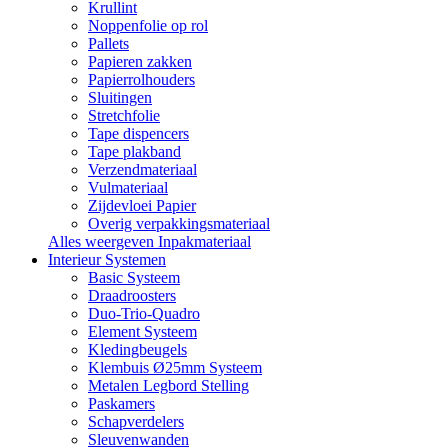
Krullint
Noppenfolie op rol
Pallets
Papieren zakken
Papierrolhouders
Sluitingen
Stretchfolie
Tape dispencers
Tape plakband
Verzendmateriaal
Vulmateriaal
Zijdevloei Papier
Overig verpakkingsmateriaal
Alles weergeven Inpakmateriaal
Interieur Systemen
Basic Systeem
Draadroosters
Duo-Trio-Quadro
Element Systeem
Kledingbeugels
Klembuis Ø25mm Systeem
Metalen Legbord Stelling
Paskamers
Schapverdelers
Sleuvenwanden