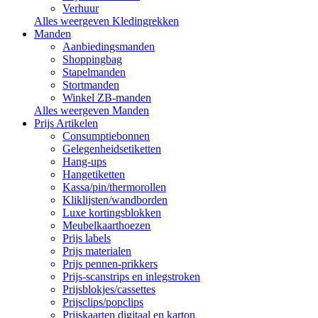
Verhuur
Alles weergeven Kledingrekken
Manden
Aanbiedingsmanden
Shoppingbag
Stapelmanden
Stortmanden
Winkel ZB-manden
Alles weergeven Manden
Prijs Artikelen
Consumptiebonnen
Gelegenheidsetiketten
Hang-ups
Hangetiketten
Kassa/pin/thermorollen
Kliklijsten/wandborden
Luxe kortingsblokken
Meubelkaarthoezen
Prijs labels
Prijs materialen
Prijs pennen-prikkers
Prijs-scanstrips en inlegstroken
Prijsblokjes/cassettes
Prijsclips/popclips
Prijskaarten digitaal en karton