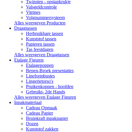
Twinstep - opstapkrukje
Valsgeldcontrole
Vitrines
Volgnummersysteem
Alles weergeven Producten
Draagtassen
Herbruikbare tassen
Kunststof tassen
Papieren tassen
Tas feestdagen
Alles weergeven Draagtassen
Etalage Figuren
Etalagepoppen
Benen-Broek presentaties
Lineformbustes
Lingerietorso's
Pruikenkoppen - hoofden
Gebruikt- 2de Hands
Alles weergeven Etalage Figuren
Inpakmateriaal
Cadeau Opmaak
Cadeau Papier
Bruinkraft inpakpapier
Dozen
Kunststof zakken