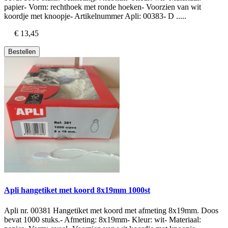
papier- Vorm: rechthoek met ronde hoeken- Voorzien van wit
koordje met knoopje- Artikelnummer Apli: 00383- D .....
€ 13,45
Bestellen
Apli hangetiket met koord 8x19mm 1000st
Apli nr. 00381 Hangetiket met koord met afmeting 8x19mm. Doos
bevat 1000 stuks.- Afmeting: 8x19mm- Kleur: wit- Materiaal: