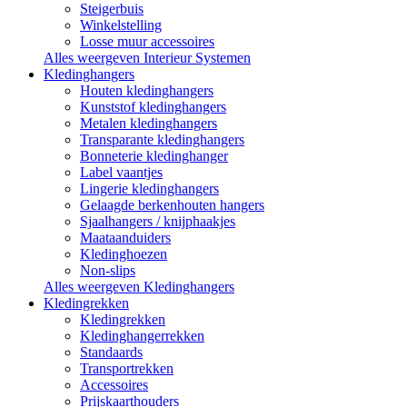
Steigerbuis
Winkelstelling
Losse muur accessoires
Alles weergeven Interieur Systemen
Kledinghangers
Houten kledinghangers
Kunststof kledinghangers
Metalen kledinghangers
Transparante kledinghangers
Bonneterie kledinghanger
Label vaantjes
Lingerie kledinghangers
Gelaagde berkenhouten hangers
Sjaalhangers / knijphaakjes
Maataanduiders
Kledinghoezen
Non-slips
Alles weergeven Kledinghangers
Kledingrekken
Kledingrekken
Kledinghangerrekken
Standaards
Transportrekken
Accessoires
Prijskaarthouders