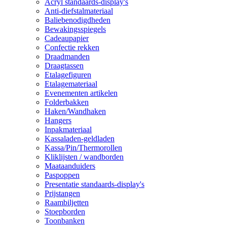
Acryl standaards-display's
Anti-diefstalmateriaal
Baliebenodigdheden
Bewakingsspiegels
Cadeaupapier
Confectie rekken
Draadmanden
Draagtassen
Etalagefiguren
Etalagemateriaal
Evenementen artikelen
Folderbakken
Haken/Wandhaken
Hangers
Inpakmateriaal
Kassaladen-geldladen
Kassa/Pin/Thermorollen
Kliklijsten / wandborden
Maataanduiders
Paspoppen
Presentatie standaards-display's
Prijstangen
Raambiljetten
Stoepborden
Toonbanken