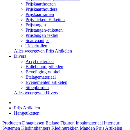
Prijskaarthoezen
Prijskaarthouders
Prijskaartramen
Prijsstickers Etiketten
Prijstangen
Prijstangen-etiketten
Prijstangen-textiel
Scanvaantjes
Ticketrollen
Alles weergeven Prijs Artikelen
Divers
Acryl materiaal
Baliebenodigdheden
Beveiliging winkel
Etalagemateriaal
Evenementen artikelen
Stoepborden
Alles weergeven Divers
Prijs Artikelen
Hangetiketten
Producten
Draagtassen
Etalage Figuren
Inpakmateriaal
Interieur
Systemen
Kledinghangers
Kledingrekken
Manden
Prijs Artikelen