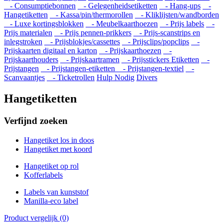
- Consumptiebonnen
- Gelegenheidsetiketten
- Hang-ups
-
Hangetiketten
- Kassa/pin/thermorollen
- Kliklijsten/wandborden
- Luxe kortingsblokken
- Meubelkaarthoezen
- Prijs labels
-
Prijs materialen
- Prijs pennen-prikkers
- Prijs-scanstrips en
inlegstroken
- Prijsblokjes/cassettes
- Prijsclips/popclips
-
Prijskaarten digitaal en karton
- Prijskaarthoezen
-
Prijskaarthouders
- Prijskaartramen
- Prijsstickers Etiketten
-
Prijstangen
- Prijstangen-etiketten
- Prijstangen-textiel
-
Scanvaantjes
- Ticketrollen
Hulp Nodig
Divers
Hangetiketten
Verfijnd zoeken
Hangetiket los in doos
Hangetiket met koord
Hangetiket op rol
Kofferlabels
Labels van kunststof
Manilla-eco label
Product vergelijk (0)