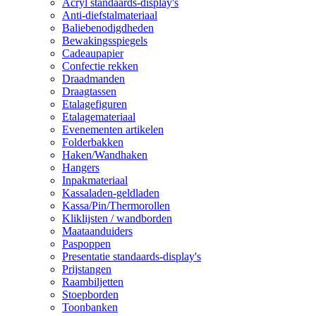
Acryl standaards-display's
Anti-diefstalmateriaal
Baliebenodigdheden
Bewakingsspiegels
Cadeaupapier
Confectie rekken
Draadmanden
Draagtassen
Etalagefiguren
Etalagemateriaal
Evenementen artikelen
Folderbakken
Haken/Wandhaken
Hangers
Inpakmateriaal
Kassaladen-geldladen
Kassa/Pin/Thermorollen
Kliklijsten / wandborden
Maataanduiders
Paspoppen
Presentatie standaards-display's
Prijstangen
Raambiljetten
Stoepborden
Toonbanken