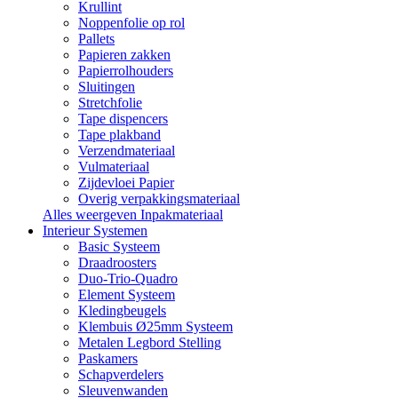
Krullint
Noppenfolie op rol
Pallets
Papieren zakken
Papierrolhouders
Sluitingen
Stretchfolie
Tape dispencers
Tape plakband
Verzendmateriaal
Vulmateriaal
Zijdevloei Papier
Overig verpakkingsmateriaal
Alles weergeven Inpakmateriaal
Interieur Systemen
Basic Systeem
Draadroosters
Duo-Trio-Quadro
Element Systeem
Kledingbeugels
Klembuis Ø25mm Systeem
Metalen Legbord Stelling
Paskamers
Schapverdelers
Sleuvenwanden