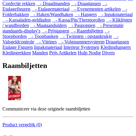
Confectie rekken
- Draadmanden
- Draagtassen
-
Etalagefiguren
- Etalagemateriaal
- Evenementen artikelen
-
Folderbakken
- Haken/Wandhaken
- Hangers
- Inpakmateriaal
- Kassaladen-geldladen
- Kassa/Pin/Thermorollen
- Kliklijsten
/ wandborden
- Maataanduiders
- Paspoppen
- Presentatie
standaards-display's
- Prijstangen
- Raambiljetten
-
Stoepborden
- Toonbanken
- Twinstep - opstapkrukje
-
Valsgeldcontrole
- Vitrines
- Volgnummersysteem
Draagtassen
Etalage Figuren
Inpakmateriaal
Interieur Systemen
Kledinghangers
Kledingrekken
Manden
Prijs Artikelen
Hulp Nodig
Divers
Raambiljetten
Communiceer via deze originele raambiljetten
Product vergelijk (0)