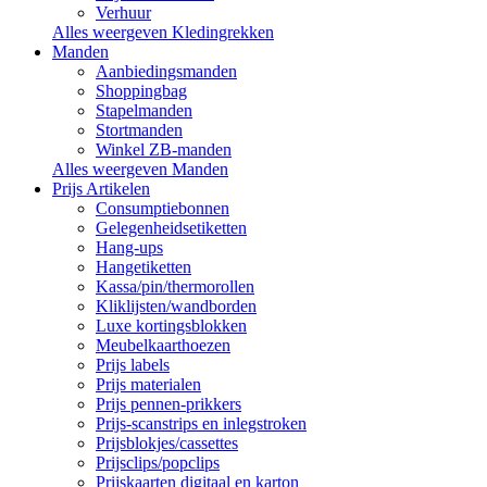
Verhuur
Alles weergeven Kledingrekken
Manden
Aanbiedingsmanden
Shoppingbag
Stapelmanden
Stortmanden
Winkel ZB-manden
Alles weergeven Manden
Prijs Artikelen
Consumptiebonnen
Gelegenheidsetiketten
Hang-ups
Hangetiketten
Kassa/pin/thermorollen
Kliklijsten/wandborden
Luxe kortingsblokken
Meubelkaarthoezen
Prijs labels
Prijs materialen
Prijs pennen-prikkers
Prijs-scanstrips en inlegstroken
Prijsblokjes/cassettes
Prijsclips/popclips
Prijskaarten digitaal en karton