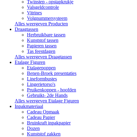
Twinstep - opstapkrukje
Valsgeldcontrole
Vitrines
Volgnummersysteem
Alles weergeven Producten
Draagtassen
Herbruikbare tassen
Kunststof tassen
Papieren tassen
Tas feestdagen
Alles weergeven Draagtassen
Etalage Figuren
Etalagepoppen
Benen-Broek presentaties
Lineformbustes
Lingerietorso's
Pruikenkoppen - hoofden
Gebruikt- 2de Hands
Alles weergeven Etalage Figuren
Inpakmateriaal
Cadeau Opmaak
Cadeau Papier
Bruinkraft inpakpapier
Dozen
Kunststof zakken