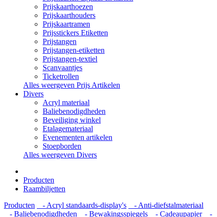
Prijskaarthoezen
Prijskaarthouders
Prijskaartramen
Prijsstickers Etiketten
Prijstangen
Prijstangen-etiketten
Prijstangen-textiel
Scanvaantjes
Ticketrollen
Alles weergeven Prijs Artikelen
Divers
Acryl materiaal
Baliebenodigdheden
Beveiliging winkel
Etalagemateriaal
Evenementen artikelen
Stoepborden
Alles weergeven Divers
Producten
Raambiljetten
Producten
- Acryl standaards-display's
- Anti-diefstalmateriaal
- Baliebenodigdheden
- Bewakingsspiegels
- Cadeaupapier
-