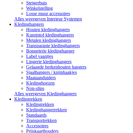
Steigerbuis
Winkelstelling
Losse muur accessoires
Alles weergeven Interieur Systemen
Kledinghangers
Houten kledinghangers
Kunststof kledinghangers
Metalen kledinghangers
Transparante kledinghangers
Bonneterie kledinghanger
Label vaantjes
Lingerie kledinghangers
Gelaagde berkenhouten hangers
Sjaalhangers / knijphaakjes
Maataanduiders
Kledinghoezen
Non-slips
Alles weergeven Kledinghangers
Kledingrekken
Kledingrekken
Kledinghangerrekken
Standaards
Transportrekken
Accessoires
Prijskaarthouders