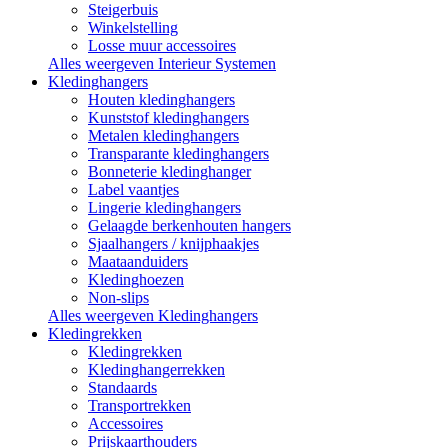
Steigerbuis
Winkelstelling
Losse muur accessoires
Alles weergeven Interieur Systemen
Kledinghangers
Houten kledinghangers
Kunststof kledinghangers
Metalen kledinghangers
Transparante kledinghangers
Bonneterie kledinghanger
Label vaantjes
Lingerie kledinghangers
Gelaagde berkenhouten hangers
Sjaalhangers / knijphaakjes
Maataanduiders
Kledinghoezen
Non-slips
Alles weergeven Kledinghangers
Kledingrekken
Kledingrekken
Kledinghangerrekken
Standaards
Transportrekken
Accessoires
Prijskaarthouders