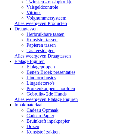
Twinstep - opstapkrukje
Valsgeldcontrole
Vitrines
Volgnummersysteem
Alles weergeven Producten
Draagtassen
Herbruikbare tassen
Kunststof tassen
Papieren tassen
Tas feestdagen
Alles weergeven Draagtassen
Etalage Figuren
Etalagepoppen
Benen-Broek presentaties
Lineformbustes
Lingerietorso's
Pruikenkoppen - hoofden
Gebruikt- 2de Hands
Alles weergeven Etalage Figuren
Inpakmateriaal
Cadeau Opmaak
Cadeau Papier
Bruinkraft inpakpapier
Dozen
Kunststof zakken