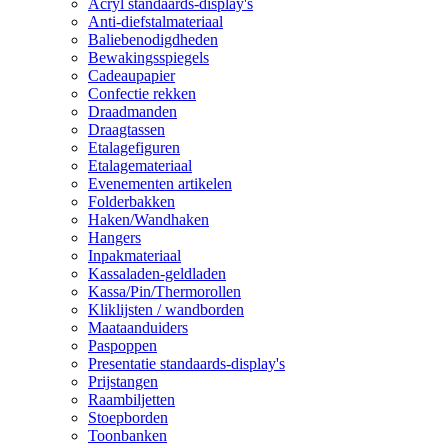
Acryl standaards-display's
Anti-diefstalmateriaal
Baliebenodigdheden
Bewakingsspiegels
Cadeaupapier
Confectie rekken
Draadmanden
Draagtassen
Etalagefiguren
Etalagemateriaal
Evenementen artikelen
Folderbakken
Haken/Wandhaken
Hangers
Inpakmateriaal
Kassaladen-geldladen
Kassa/Pin/Thermorollen
Kliklijsten / wandborden
Maataanduiders
Paspoppen
Presentatie standaards-display's
Prijstangen
Raambiljetten
Stoepborden
Toonbanken