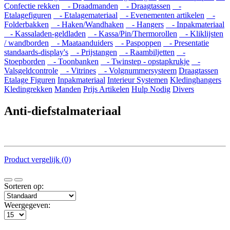
Confectie rekken
- Draadmanden
- Draagtassen
-
Etalagefiguren
- Etalagemateriaal
- Evenementen artikelen
-
Folderbakken
- Haken/Wandhaken
- Hangers
- Inpakmateriaal
- Kassaladen-geldladen
- Kassa/Pin/Thermorollen
- Kliklijsten
/ wandborden
- Maataanduiders
- Paspoppen
- Presentatie
standaards-display's
- Prijstangen
- Raambiljetten
-
Stoepborden
- Toonbanken
- Twinstep - opstapkrukje
-
Valsgeldcontrole
- Vitrines
- Volgnummersysteem
Draagtassen
Etalage Figuren
Inpakmateriaal
Interieur Systemen
Kledinghangers
Kledingrekken
Manden
Prijs Artikelen
Hulp Nodig
Divers
Anti-diefstalmateriaal
Product vergelijk (0)
Sorteren op:
Weergegeven: