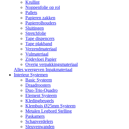
Krullint
Noppenfolie op rol
Pallets
Papieren zakken
Papierrolhouders
Sluitingen
Stretchfolie
Tape dispencers
Tape plakband
Verzendmateriaal
Vulmateriaal
Zijdevloei Papier
Overig verpakkingsmateriaal
Alles weergeven Inpakmateriaal
Interieur Systemen
Basic Systeem
Draadroosters
Duo-Trio-Quadro
Element Systeem
Kledingbeugels
Klembuis Ø25mm Systeem
Metalen Legbord Stelling
Paskamers
Schapverdelers
Sleuvenwanden