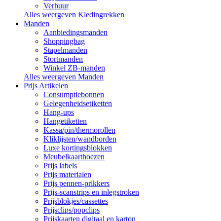
Verhuur
Alles weergeven Kledingrekken
Manden
Aanbiedingsmanden
Shoppingbag
Stapelmanden
Stortmanden
Winkel ZB-manden
Alles weergeven Manden
Prijs Artikelen
Consumptiebonnen
Gelegenheidsetiketten
Hang-ups
Hangetiketten
Kassa/pin/thermorollen
Kliklijsten/wandborden
Luxe kortingsblokken
Meubelkaarthoezen
Prijs labels
Prijs materialen
Prijs pennen-prikkers
Prijs-scanstrips en inlegstroken
Prijsblokjes/cassettes
Prijsclips/popclips
Prijskaarten digitaal en karton