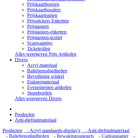
Prijskaarthoezen
Prijskaarthouders
Prijskaartramen
Prijsstickers Etiketten
Prijstangen
Prijstangen-etiketten
Prijstangen-textiel
Scanvaantjes
Ticketrollen
Alles weergeven Prijs Artikelen
Divers
Acryl materiaal
Baliebenodigdheden
Beveiliging winkel
Etalagemateriaal
Evenementen artikelen
Stoepborden
Alles weergeven Divers
Producten
Anti-diefstalmateriaal
Producten
- Acryl standaards-display's
- Anti-diefstalmateriaal
- Baliebenodigdheden
- Bewakingsspiegels
- Cadeaupapier
-