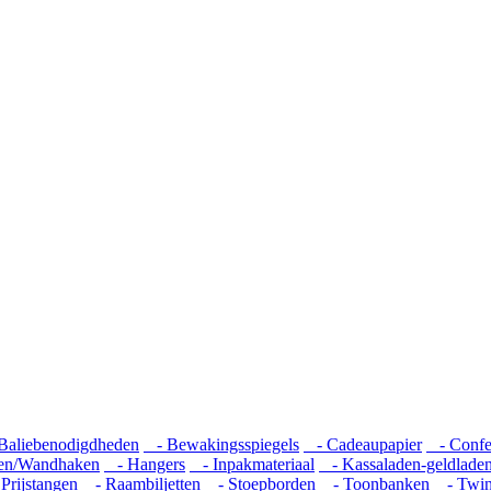
aliebenodigdheden
- Bewakingsspiegels
- Cadeaupapier
- Confec
n/Wandhaken
- Hangers
- Inpakmateriaal
- Kassaladen-geldlade
Prijstangen
- Raambiljetten
- Stoepborden
- Toonbanken
- Twins