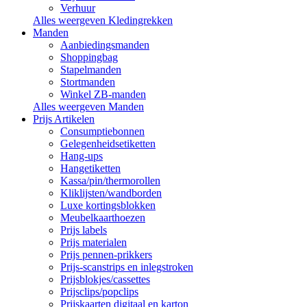
Verhuur
Alles weergeven Kledingrekken
Manden
Aanbiedingsmanden
Shoppingbag
Stapelmanden
Stortmanden
Winkel ZB-manden
Alles weergeven Manden
Prijs Artikelen
Consumptiebonnen
Gelegenheidsetiketten
Hang-ups
Hangetiketten
Kassa/pin/thermorollen
Kliklijsten/wandborden
Luxe kortingsblokken
Meubelkaarthoezen
Prijs labels
Prijs materialen
Prijs pennen-prikkers
Prijs-scanstrips en inlegstroken
Prijsblokjes/cassettes
Prijsclips/popclips
Prijskaarten digitaal en karton