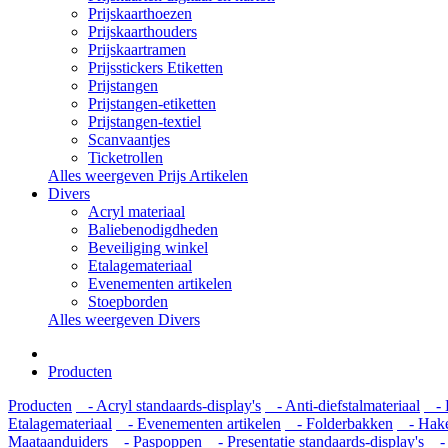
Prijskaarthoezen
Prijskaarthouders
Prijskaartramen
Prijsstickers Etiketten
Prijstangen
Prijstangen-etiketten
Prijstangen-textiel
Scanvaantjes
Ticketrollen
Alles weergeven Prijs Artikelen
Divers
Acryl materiaal
Baliebenodigdheden
Beveiliging winkel
Etalagemateriaal
Evenementen artikelen
Stoepborden
Alles weergeven Divers
Producten
Producten
- Acryl standaards-display's
- Anti-diefstalmateriaal
- B
Etalagemateriaal
- Evenementen artikelen
- Folderbakken
- Hake
Maataanduiders
- Paspoppen
- Presentatie standaards-display's
- 