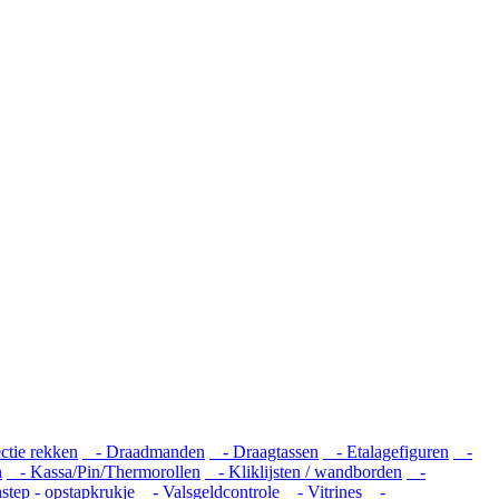
tie rekken
- Draadmanden
- Draagtassen
- Etalagefiguren
-
n
- Kassa/Pin/Thermorollen
- Kliklijsten / wandborden
-
tep - opstapkrukje
- Valsgeldcontrole
- Vitrines
-