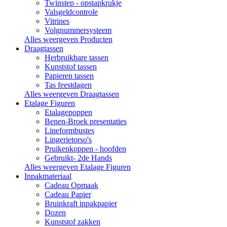
Twinstep - opstapkrukje
Valsgeldcontrole
Vitrines
Volgnummersysteem
Alles weergeven Producten
Draagtassen
Herbruikbare tassen
Kunststof tassen
Papieren tassen
Tas feestdagen
Alles weergeven Draagtassen
Etalage Figuren
Etalagepoppen
Benen-Broek presentaties
Lineformbustes
Lingerietorso's
Pruikenkoppen - hoofden
Gebruikt- 2de Hands
Alles weergeven Etalage Figuren
Inpakmateriaal
Cadeau Opmaak
Cadeau Papier
Bruinkraft inpakpapier
Dozen
Kunststof zakken