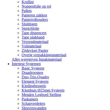
Krullint
Noppenfolie op rol
Pallets
Papieren zakken
Papierrolhouders
Sluitingen
Stretchfolie
Tape dispencers
Tape plakband
Verzendmateriaal
Vulmateriaal
Zijdevloei Papier
Overig verpakkingsmateriaal
Alles weergeven Inpakmateriaal
Interieur Systemen
Basic Systeem
Draadroosters
Duo-Trio-Quadro
Element Systeem
Kledingbeugels
Klembuis Ø25mm Systeem
Metalen Legbord Stelling
Paskamers
Schapverdelers
Sleuvenwanden