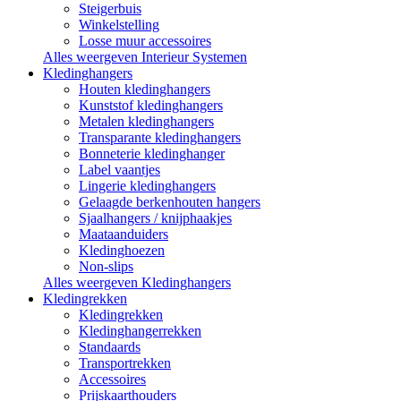
Steigerbuis
Winkelstelling
Losse muur accessoires
Alles weergeven Interieur Systemen
Kledinghangers
Houten kledinghangers
Kunststof kledinghangers
Metalen kledinghangers
Transparante kledinghangers
Bonneterie kledinghanger
Label vaantjes
Lingerie kledinghangers
Gelaagde berkenhouten hangers
Sjaalhangers / knijphaakjes
Maataanduiders
Kledinghoezen
Non-slips
Alles weergeven Kledinghangers
Kledingrekken
Kledingrekken
Kledinghangerrekken
Standaards
Transportrekken
Accessoires
Prijskaarthouders