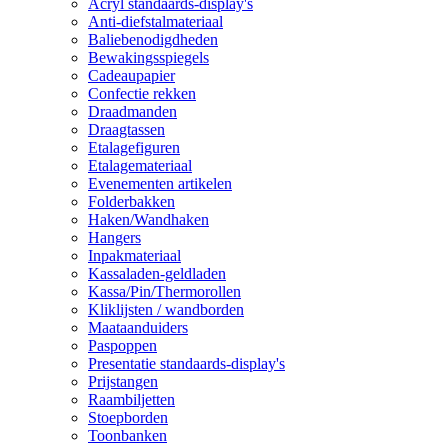
Acryl standaards-display's
Anti-diefstalmateriaal
Baliebenodigdheden
Bewakingsspiegels
Cadeaupapier
Confectie rekken
Draadmanden
Draagtassen
Etalagefiguren
Etalagemateriaal
Evenementen artikelen
Folderbakken
Haken/Wandhaken
Hangers
Inpakmateriaal
Kassaladen-geldladen
Kassa/Pin/Thermorollen
Kliklijsten / wandborden
Maataanduiders
Paspoppen
Presentatie standaards-display's
Prijstangen
Raambiljetten
Stoepborden
Toonbanken