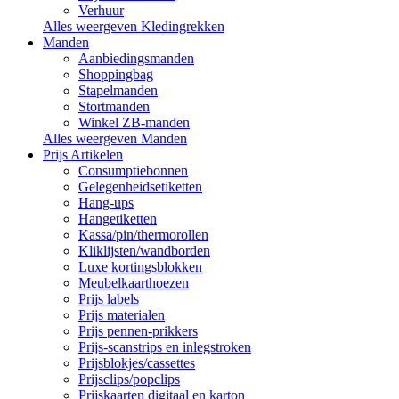
Verhuur
Alles weergeven Kledingrekken
Manden
Aanbiedingsmanden
Shoppingbag
Stapelmanden
Stortmanden
Winkel ZB-manden
Alles weergeven Manden
Prijs Artikelen
Consumptiebonnen
Gelegenheidsetiketten
Hang-ups
Hangetiketten
Kassa/pin/thermorollen
Kliklijsten/wandborden
Luxe kortingsblokken
Meubelkaarthoezen
Prijs labels
Prijs materialen
Prijs pennen-prikkers
Prijs-scanstrips en inlegstroken
Prijsblokjes/cassettes
Prijsclips/popclips
Prijskaarten digitaal en karton