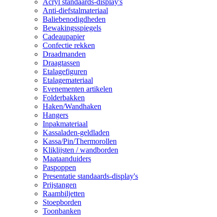
Acryl standaards-display's
Anti-diefstalmateriaal
Baliebenodigdheden
Bewakingsspiegels
Cadeaupapier
Confectie rekken
Draadmanden
Draagtassen
Etalagefiguren
Etalagemateriaal
Evenementen artikelen
Folderbakken
Haken/Wandhaken
Hangers
Inpakmateriaal
Kassaladen-geldladen
Kassa/Pin/Thermorollen
Kliklijsten / wandborden
Maataanduiders
Paspoppen
Presentatie standaards-display's
Prijstangen
Raambiljetten
Stoepborden
Toonbanken