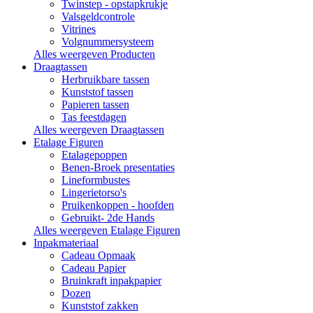
Twinstep - opstapkrukje
Valsgeldcontrole
Vitrines
Volgnummersysteem
Alles weergeven Producten
Draagtassen
Herbruikbare tassen
Kunststof tassen
Papieren tassen
Tas feestdagen
Alles weergeven Draagtassen
Etalage Figuren
Etalagepoppen
Benen-Broek presentaties
Lineformbustes
Lingerietorso's
Pruikenkoppen - hoofden
Gebruikt- 2de Hands
Alles weergeven Etalage Figuren
Inpakmateriaal
Cadeau Opmaak
Cadeau Papier
Bruinkraft inpakpapier
Dozen
Kunststof zakken