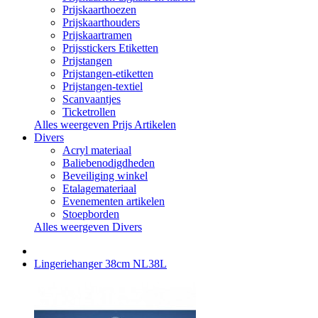
Prijskaarthoezen
Prijskaarthouders
Prijskaartramen
Prijsstickers Etiketten
Prijstangen
Prijstangen-etiketten
Prijstangen-textiel
Scanvaantjes
Ticketrollen
Alles weergeven Prijs Artikelen
Divers
Acryl materiaal
Baliebenodigdheden
Beveiliging winkel
Etalagemateriaal
Evenementen artikelen
Stoepborden
Alles weergeven Divers
Lingeriehanger 38cm NL38L