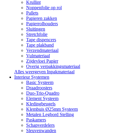
Krullint
Noppenfolie op rol
Pallets
Papieren zakken
Papierrolhouders
Sluitingen
Stretchfolie
Tape dispencers
Tape plakband
Verzendmateriaal
Vulmateriaal
Zijdevloei Papier
Overig verpakkingsmateriaal
Alles weergeven Inpakmateriaal
Interieur Systemen
Basic Systeem
Draadroosters
Duo-Trio-Quadro
Element Systeem
Kledingbeugels
Klembuis Ø25mm Systeem
Metalen Legbord Stelling
Paskamers
Schapverdelers
Sleuvenwanden