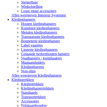
Steigerbuis
Winkelstelling
Losse muur accessoires
Alles weergeven Interieur Systemen
Kledinghangers
Houten kledinghangers
Kunststof kledinghangers
Metalen kledinghangers
Transparante kledinghangers
Bonneterie kledinghanger
Label vaantjes
Lingerie kledinghangers
Gelaagde berkenhouten hangers
Sjaalhangers / knijphaakjes
Maataanduiders
Kledinghoezen
Non-slips
Alles weergeven Kledinghangers
Kledingrekken
Kledingrekken
Kledinghangerrekken
Standaards
Transportrekken
Accessoires
Prijskaarthouders