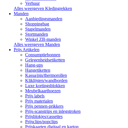
Verhuur
Alles weergeven Kledingrekken
Manden
Aanbiedingsmanden
Shoppingbag
Stapelmanden
Stortmanden
Winkel ZB-manden
Alles weergeven Manden
Prijs Artikelen
Consumptiebonnen
Gelegenheidsetiketten
Hang-ups
Hangetiketten
Kassa/pin/thermorollen
Kliklijsten/wandborden
Luxe kortingsblokken
Meubelkaarthoezen
Prijs labels
Prijs materialen
Prijs pennen-prikkers
Prijs-scanstrips en inlegstroken
Prijsblokjes/cassettes
Prijsclips/popclips
Prijskaarten digitaal en karton