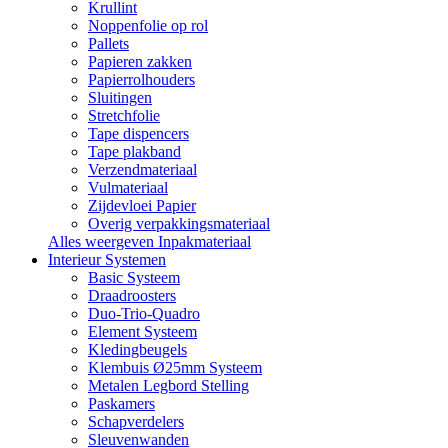
Krullint
Noppenfolie op rol
Pallets
Papieren zakken
Papierrolhouders
Sluitingen
Stretchfolie
Tape dispencers
Tape plakband
Verzendmateriaal
Vulmateriaal
Zijdevloei Papier
Overig verpakkingsmateriaal
Alles weergeven Inpakmateriaal
Interieur Systemen
Basic Systeem
Draadroosters
Duo-Trio-Quadro
Element Systeem
Kledingbeugels
Klembuis Ø25mm Systeem
Metalen Legbord Stelling
Paskamers
Schapverdelers
Sleuvenwanden