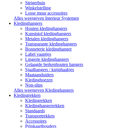
Steigerbuis
Winkelstelling
Losse muur accessoires
Alles weergeven Interieur Systemen
Kledinghangers
Houten kledinghangers
Kunststof kledinghangers
Metalen kledinghangers
Transparante kledinghangers
Bonneterie kledinghanger
Label vaantjes
Lingerie kledinghangers
Gelaagde berkenhouten hangers
Sjaalhangers / knijphaakjes
Maataanduiders
Kledinghoezen
Non-slips
Alles weergeven Kledinghangers
Kledingrekken
Kledingrekken
Kledinghangerrekken
Standaards
Transportrekken
Accessoires
Prijskaarthouders