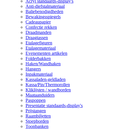
Acryl standaards-display's
Anti-diefstalmateriaal
Baliebenodigdheden
Bewakingsspiegels
Cadeaupapier
Confectie rekken
Draadmanden
Draagtassen
Etalagefiguren
Etalagemateriaal
Evenementen artikelen
Folderbakken
Haken/Wandhaken
Hangers
Inpakmateriaal
Kassaladen-geldladen
Kassa/Pin/Thermorollen
Kliklijsten / wandborden
Maataanduiders
Paspoppen
Presentatie standaards-display's
Prijstangen
Raambiljetten
Stoepborden
Toonbanken