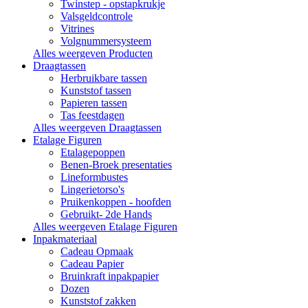
Twinstep - opstapkrukje
Valsgeldcontrole
Vitrines
Volgnummersysteem
Alles weergeven Producten
Draagtassen
Herbruikbare tassen
Kunststof tassen
Papieren tassen
Tas feestdagen
Alles weergeven Draagtassen
Etalage Figuren
Etalagepoppen
Benen-Broek presentaties
Lineformbustes
Lingerietorso's
Pruikenkoppen - hoofden
Gebruikt- 2de Hands
Alles weergeven Etalage Figuren
Inpakmateriaal
Cadeau Opmaak
Cadeau Papier
Bruinkraft inpakpapier
Dozen
Kunststof zakken