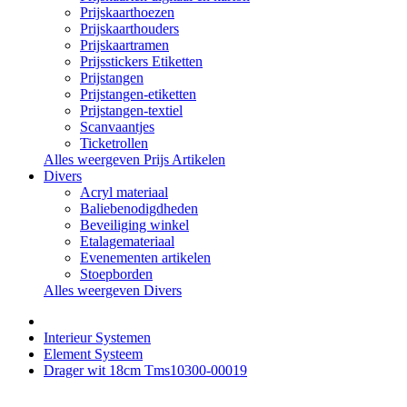
Prijskaarthoezen
Prijskaarthouders
Prijskaartramen
Prijsstickers Etiketten
Prijstangen
Prijstangen-etiketten
Prijstangen-textiel
Scanvaantjes
Ticketrollen
Alles weergeven Prijs Artikelen
Divers
Acryl materiaal
Baliebenodigdheden
Beveiliging winkel
Etalagemateriaal
Evenementen artikelen
Stoepborden
Alles weergeven Divers
Interieur Systemen
Element Systeem
Drager wit 18cm Tms10300-00019