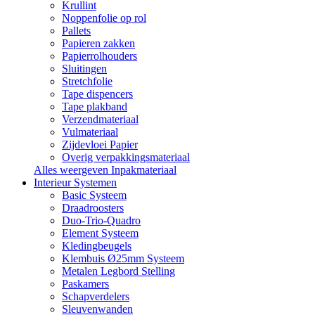
Krullint
Noppenfolie op rol
Pallets
Papieren zakken
Papierrolhouders
Sluitingen
Stretchfolie
Tape dispencers
Tape plakband
Verzendmateriaal
Vulmateriaal
Zijdevloei Papier
Overig verpakkingsmateriaal
Alles weergeven Inpakmateriaal
Interieur Systemen
Basic Systeem
Draadroosters
Duo-Trio-Quadro
Element Systeem
Kledingbeugels
Klembuis Ø25mm Systeem
Metalen Legbord Stelling
Paskamers
Schapverdelers
Sleuvenwanden