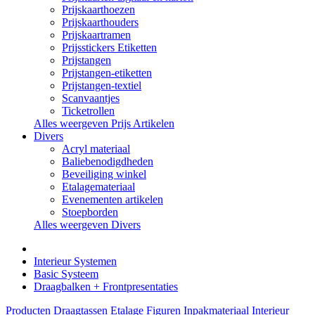
Prijskaarthoezen
Prijskaarthouders
Prijskaartramen
Prijsstickers Etiketten
Prijstangen
Prijstangen-etiketten
Prijstangen-textiel
Scanvaantjes
Ticketrollen
Alles weergeven Prijs Artikelen
Divers
Acryl materiaal
Baliebenodigdheden
Beveiliging winkel
Etalagemateriaal
Evenementen artikelen
Stoepborden
Alles weergeven Divers
Interieur Systemen
Basic Systeem
Draagbalken + Frontpresentaties
Producten
Draagtassen
Etalage Figuren
Inpakmateriaal
Interieur