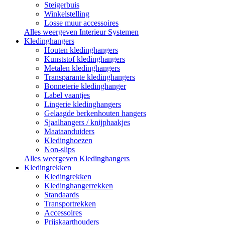
Steigerbuis
Winkelstelling
Losse muur accessoires
Alles weergeven Interieur Systemen
Kledinghangers
Houten kledinghangers
Kunststof kledinghangers
Metalen kledinghangers
Transparante kledinghangers
Bonneterie kledinghanger
Label vaantjes
Lingerie kledinghangers
Gelaagde berkenhouten hangers
Sjaalhangers / knijphaakjes
Maataanduiders
Kledinghoezen
Non-slips
Alles weergeven Kledinghangers
Kledingrekken
Kledingrekken
Kledinghangerrekken
Standaards
Transportrekken
Accessoires
Prijskaarthouders