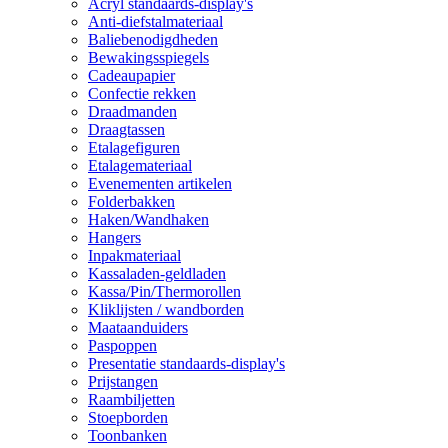
Acryl standaards-display's
Anti-diefstalmateriaal
Baliebenodigdheden
Bewakingsspiegels
Cadeaupapier
Confectie rekken
Draadmanden
Draagtassen
Etalagefiguren
Etalagemateriaal
Evenementen artikelen
Folderbakken
Haken/Wandhaken
Hangers
Inpakmateriaal
Kassaladen-geldladen
Kassa/Pin/Thermorollen
Kliklijsten / wandborden
Maataanduiders
Paspoppen
Presentatie standaards-display's
Prijstangen
Raambiljetten
Stoepborden
Toonbanken