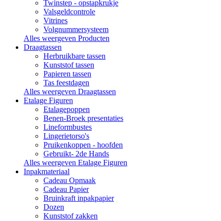
Twinstep - opstapkrukje
Valsgeldcontrole
Vitrines
Volgnummersysteem
Alles weergeven Producten
Draagtassen
Herbruikbare tassen
Kunststof tassen
Papieren tassen
Tas feestdagen
Alles weergeven Draagtassen
Etalage Figuren
Etalagepoppen
Benen-Broek presentaties
Lineformbustes
Lingerietorso's
Pruikenkoppen - hoofden
Gebruikt- 2de Hands
Alles weergeven Etalage Figuren
Inpakmateriaal
Cadeau Opmaak
Cadeau Papier
Bruinkraft inpakpapier
Dozen
Kunststof zakken