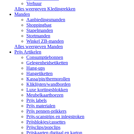
Verhuur
Alles weergeven Kledingrekken
Manden
Aanbiedingsmanden
Shoppingbag
Stapelmanden
Stortmanden
Winkel ZB-manden
Alles weergeven Manden
Prijs Artikelen
Consumptiebonnen
Gelegenheidsetiketten
Hang-ups
Hangetiketten
Kassa/pin/thermorollen
Kliklijsten/wandborden
Luxe kortingsblokken
Meubelkaarthoezen
Prijs labels
Prijs materialen
Prijs pennen-prikkers
Prijs-scanstrips en inlegstroken
Prijsblokjes/cassettes
Prijsclips/popclips
Prijskaarten digitaal en karton