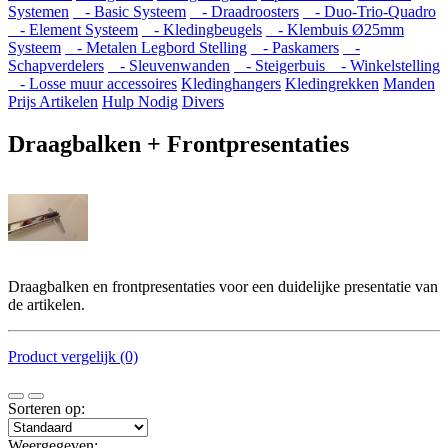
Systemen
- Basic Systeem
- Draadroosters
- Duo-Trio-Quadro
- Element Systeem
- Kledingbeugels
- Klembuis Ø25mm
Systeem
- Metalen Legbord Stelling
- Paskamers
-
Schapverdelers
- Sleuvenwanden
- Steigerbuis
- Winkelstelling
- Losse muur accessoires
Kledinghangers
Kledingrekken
Manden
Prijs Artikelen
Hulp Nodig
Divers
Draagbalken + Frontpresentaties
Draagbalken en frontpresentaties voor een duidelijke presentatie van
de artikelen.
Product vergelijk (0)
Sorteren op:
Weergegeven: