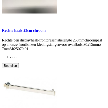
Rechte haak 25cm chroom
Rechte pen displayhaak-frontpresentatielengte 250mmchroompast
op al onze frontbalken-kledingstangenvoor ovaalbuis 30x15mmø
7mmMt25070.01 .....
€ 2,85
Bestellen