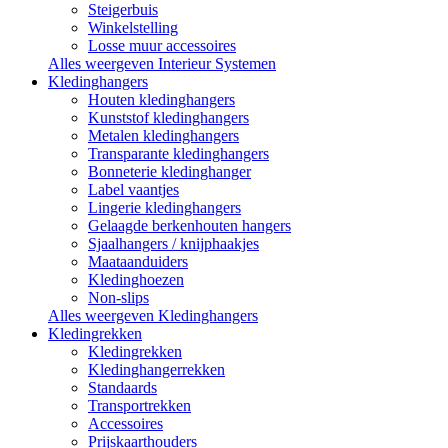
Steigerbuis
Winkelstelling
Losse muur accessoires
Alles weergeven Interieur Systemen
Kledinghangers
Houten kledinghangers
Kunststof kledinghangers
Metalen kledinghangers
Transparante kledinghangers
Bonneterie kledinghanger
Label vaantjes
Lingerie kledinghangers
Gelaagde berkenhouten hangers
Sjaalhangers / knijphaakjes
Maataanduiders
Kledinghoezen
Non-slips
Alles weergeven Kledinghangers
Kledingrekken
Kledingrekken
Kledinghangerrekken
Standaards
Transportrekken
Accessoires
Prijskaarthouders