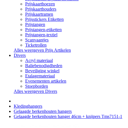
Prijskaarthoezen
Prijskaarthouders
Prijskaartramen
Prijsstickers Etiketten
Prijstangen
Prijstangen-etiketten
Prijstangen-textiel
Scanvaantjes
Ticketrollen
Alles weergeven Prijs Artikelen
Divers
Acryl materiaal
Baliebenodigdheden
Beveiliging winkel
Etalagemateriaal
Evenementen artikelen
Stoepborden
Alles weergeven Divers
Kledinghangers
Gelaagde berkenhouten hangers
Gelaagde berkenhouten hanger 46cm + knijpers Tms7151-1