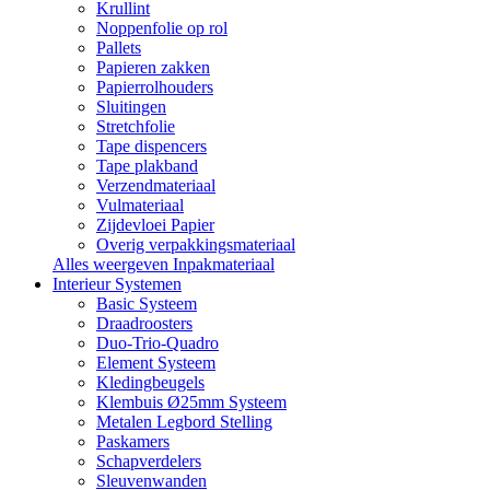
Krullint
Noppenfolie op rol
Pallets
Papieren zakken
Papierrolhouders
Sluitingen
Stretchfolie
Tape dispencers
Tape plakband
Verzendmateriaal
Vulmateriaal
Zijdevloei Papier
Overig verpakkingsmateriaal
Alles weergeven Inpakmateriaal
Interieur Systemen
Basic Systeem
Draadroosters
Duo-Trio-Quadro
Element Systeem
Kledingbeugels
Klembuis Ø25mm Systeem
Metalen Legbord Stelling
Paskamers
Schapverdelers
Sleuvenwanden