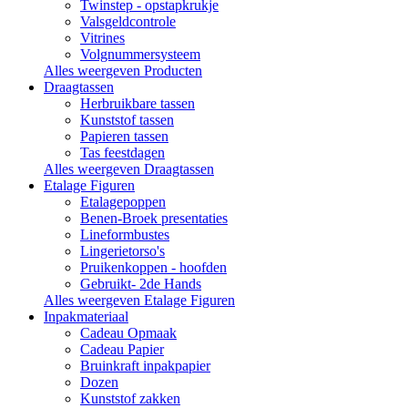
Twinstep - opstapkrukje
Valsgeldcontrole
Vitrines
Volgnummersysteem
Alles weergeven Producten
Draagtassen
Herbruikbare tassen
Kunststof tassen
Papieren tassen
Tas feestdagen
Alles weergeven Draagtassen
Etalage Figuren
Etalagepoppen
Benen-Broek presentaties
Lineformbustes
Lingerietorso's
Pruikenkoppen - hoofden
Gebruikt- 2de Hands
Alles weergeven Etalage Figuren
Inpakmateriaal
Cadeau Opmaak
Cadeau Papier
Bruinkraft inpakpapier
Dozen
Kunststof zakken