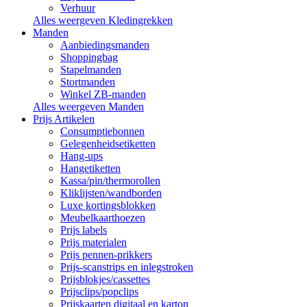
Verhuur
Alles weergeven Kledingrekken
Manden
Aanbiedingsmanden
Shoppingbag
Stapelmanden
Stortmanden
Winkel ZB-manden
Alles weergeven Manden
Prijs Artikelen
Consumptiebonnen
Gelegenheidsetiketten
Hang-ups
Hangetiketten
Kassa/pin/thermorollen
Kliklijsten/wandborden
Luxe kortingsblokken
Meubelkaarthoezen
Prijs labels
Prijs materialen
Prijs pennen-prikkers
Prijs-scanstrips en inlegstroken
Prijsblokjes/cassettes
Prijsclips/popclips
Prijskaarten digitaal en karton