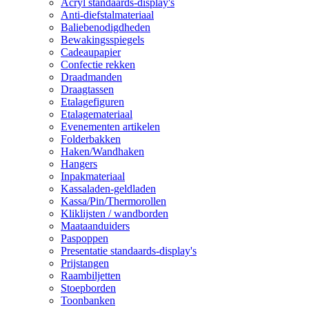
Acryl standaards-display's
Anti-diefstalmateriaal
Baliebenodigdheden
Bewakingsspiegels
Cadeaupapier
Confectie rekken
Draadmanden
Draagtassen
Etalagefiguren
Etalagemateriaal
Evenementen artikelen
Folderbakken
Haken/Wandhaken
Hangers
Inpakmateriaal
Kassaladen-geldladen
Kassa/Pin/Thermorollen
Kliklijsten / wandborden
Maataanduiders
Paspoppen
Presentatie standaards-display's
Prijstangen
Raambiljetten
Stoepborden
Toonbanken