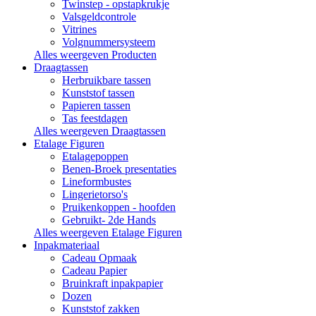
Twinstep - opstapkrukje
Valsgeldcontrole
Vitrines
Volgnummersysteem
Alles weergeven Producten
Draagtassen
Herbruikbare tassen
Kunststof tassen
Papieren tassen
Tas feestdagen
Alles weergeven Draagtassen
Etalage Figuren
Etalagepoppen
Benen-Broek presentaties
Lineformbustes
Lingerietorso's
Pruikenkoppen - hoofden
Gebruikt- 2de Hands
Alles weergeven Etalage Figuren
Inpakmateriaal
Cadeau Opmaak
Cadeau Papier
Bruinkraft inpakpapier
Dozen
Kunststof zakken