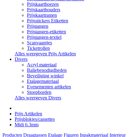
Prijskaarthoezen
Prijskaarthouders
Prijskaartramen
Prijsstickers Etiketten
Prijstangen
Prijstangen-etiketten
Prijstangen-textiel
Scanvaantjes
Ticketrollen
Alles weergeven Prijs Artikelen
Divers
Acryl materiaal
Baliebenodigdheden
Beveiliging winkel
Etalagemateriaal
Evenementen artikelen
Stoepborden
Alles weergeven Divers
Prijs Artikelen
Prijsblokjes/cassettes
Midi 6.3mm
Producten
Draagtassen
Etalage Figuren
Inpakmateriaal
Interieur