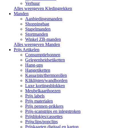
Verhuur
Alles weergeven Kledingrekken
Manden
Aanbiedingsmanden
Shoppingbag
Stapelmanden
Stortmanden
Winkel ZB-manden
Alles weergeven Manden
Prijs Artikelen
Consumptiebonnen
Gelegenheidsetiketten
Hang-ups
Hangetiketten
Kassa/pin/thermorollen
Kliklijsten/wandborden
Luxe kortingsblokken
Meubelkaarthoezen
Prijs labels
Prijs materialen
Prijs pennen-prikkers
Prijs-scanstrips en inlegstroken
Prijsblokjes/cassettes
Prijsclips/popclips
Prijskaarten digitaal en karton