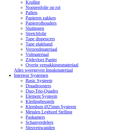
Krullint
Noppenfolie op rol
Pallets
Papieren zakken
Papierrolhouders
Sluitingen
Stretchfolie
Tape dispencers
Tape plakband
Verzendmateriaal
Vulmateriaal
Zijdevloei Papier
Overig verpakkingsmateriaal
Alles weergeven Inpakmateriaal
Interieur Systemen
Basic Systeem
Draadroosters
Duo-Trio-Quadro
Element Systeem
Kledingbeugels
Klembuis Ø25mm Systeem
Metalen Legbord Stelling
Paskamers
Schapverdelers
Sleuvenwanden