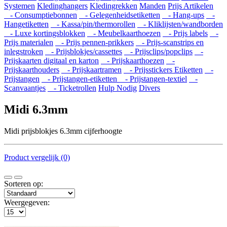
Systemen
Kledinghangers
Kledingrekken
Manden
Prijs Artikelen
- Consumptiebonnen
- Gelegenheidsetiketten
- Hang-ups
-
Hangetiketten
- Kassa/pin/thermorollen
- Kliklijsten/wandborden
- Luxe kortingsblokken
- Meubelkaarthoezen
- Prijs labels
-
Prijs materialen
- Prijs pennen-prikkers
- Prijs-scanstrips en
inlegstroken
- Prijsblokjes/cassettes
- Prijsclips/popclips
-
Prijskaarten digitaal en karton
- Prijskaarthoezen
-
Prijskaarthouders
- Prijskaartramen
- Prijsstickers Etiketten
-
Prijstangen
- Prijstangen-etiketten
- Prijstangen-textiel
-
Scanvaantjes
- Ticketrollen
Hulp Nodig
Divers
Midi 6.3mm
Midi prijsblokjes 6.3mm cijferhoogte
Product vergelijk (0)
Sorteren op:
Weergegeven: