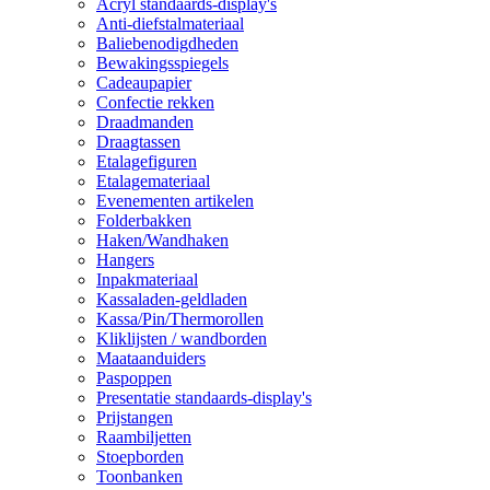
Acryl standaards-display's
Anti-diefstalmateriaal
Baliebenodigdheden
Bewakingsspiegels
Cadeaupapier
Confectie rekken
Draadmanden
Draagtassen
Etalagefiguren
Etalagemateriaal
Evenementen artikelen
Folderbakken
Haken/Wandhaken
Hangers
Inpakmateriaal
Kassaladen-geldladen
Kassa/Pin/Thermorollen
Kliklijsten / wandborden
Maataanduiders
Paspoppen
Presentatie standaards-display's
Prijstangen
Raambiljetten
Stoepborden
Toonbanken