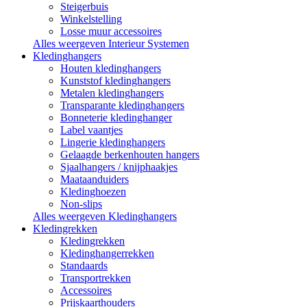
Steigerbuis
Winkelstelling
Losse muur accessoires
Alles weergeven Interieur Systemen
Kledinghangers
Houten kledinghangers
Kunststof kledinghangers
Metalen kledinghangers
Transparante kledinghangers
Bonneterie kledinghanger
Label vaantjes
Lingerie kledinghangers
Gelaagde berkenhouten hangers
Sjaalhangers / knijphaakjes
Maataanduiders
Kledinghoezen
Non-slips
Alles weergeven Kledinghangers
Kledingrekken
Kledingrekken
Kledinghangerrekken
Standaards
Transportrekken
Accessoires
Prijskaarthouders