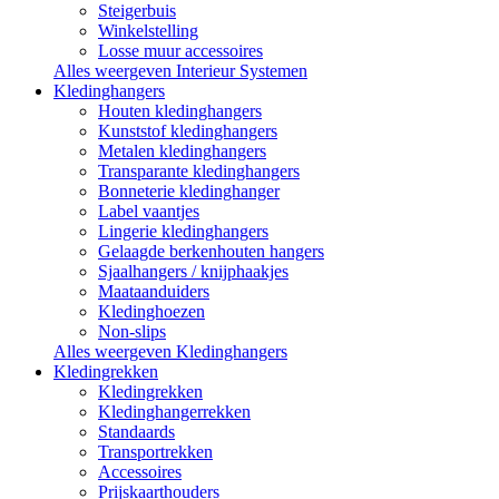
Steigerbuis
Winkelstelling
Losse muur accessoires
Alles weergeven Interieur Systemen
Kledinghangers
Houten kledinghangers
Kunststof kledinghangers
Metalen kledinghangers
Transparante kledinghangers
Bonneterie kledinghanger
Label vaantjes
Lingerie kledinghangers
Gelaagde berkenhouten hangers
Sjaalhangers / knijphaakjes
Maataanduiders
Kledinghoezen
Non-slips
Alles weergeven Kledinghangers
Kledingrekken
Kledingrekken
Kledinghangerrekken
Standaards
Transportrekken
Accessoires
Prijskaarthouders