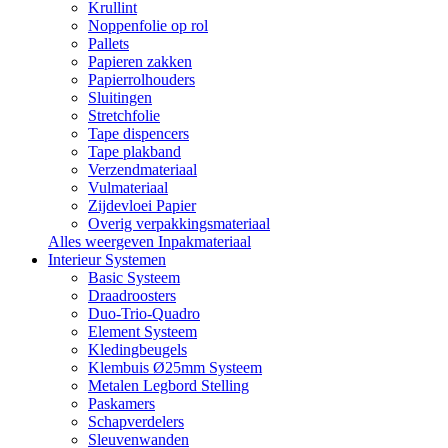
Krullint
Noppenfolie op rol
Pallets
Papieren zakken
Papierrolhouders
Sluitingen
Stretchfolie
Tape dispencers
Tape plakband
Verzendmateriaal
Vulmateriaal
Zijdevloei Papier
Overig verpakkingsmateriaal
Alles weergeven Inpakmateriaal
Interieur Systemen
Basic Systeem
Draadroosters
Duo-Trio-Quadro
Element Systeem
Kledingbeugels
Klembuis Ø25mm Systeem
Metalen Legbord Stelling
Paskamers
Schapverdelers
Sleuvenwanden