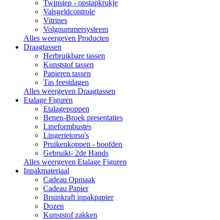
Twinstep - opstapkrukje
Valsgeldcontrole
Vitrines
Volgnummersysteem
Alles weergeven Producten
Draagtassen
Herbruikbare tassen
Kunststof tassen
Papieren tassen
Tas feestdagen
Alles weergeven Draagtassen
Etalage Figuren
Etalagepoppen
Benen-Broek presentaties
Lineformbustes
Lingerietorso's
Pruikenkoppen - hoofden
Gebruikt- 2de Hands
Alles weergeven Etalage Figuren
Inpakmateriaal
Cadeau Opmaak
Cadeau Papier
Bruinkraft inpakpapier
Dozen
Kunststof zakken