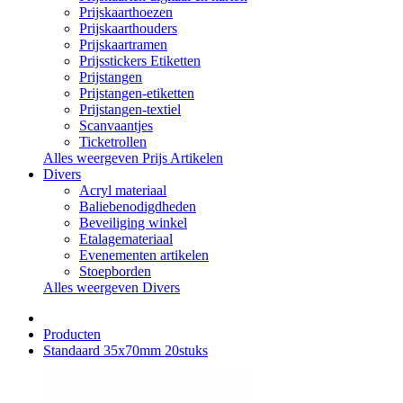
Prijskaarthoezen
Prijskaarthouders
Prijskaartramen
Prijsstickers Etiketten
Prijstangen
Prijstangen-etiketten
Prijstangen-textiel
Scanvaantjes
Ticketrollen
Alles weergeven Prijs Artikelen
Divers
Acryl materiaal
Baliebenodigdheden
Beveiliging winkel
Etalagemateriaal
Evenementen artikelen
Stoepborden
Alles weergeven Divers
Producten
Standaard 35x70mm 20stuks