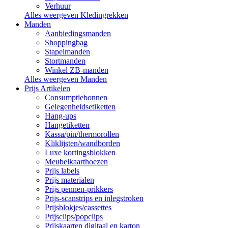
Verhuur
Alles weergeven Kledingrekken
Manden
Aanbiedingsmanden
Shoppingbag
Stapelmanden
Stortmanden
Winkel ZB-manden
Alles weergeven Manden
Prijs Artikelen
Consumptiebonnen
Gelegenheidsetiketten
Hang-ups
Hangetiketten
Kassa/pin/thermorollen
Kliklijsten/wandborden
Luxe kortingsblokken
Meubelkaarthoezen
Prijs labels
Prijs materialen
Prijs pennen-prikkers
Prijs-scanstrips en inlegstroken
Prijsblokjes/cassettes
Prijsclips/popclips
Prijskaarten digitaal en karton