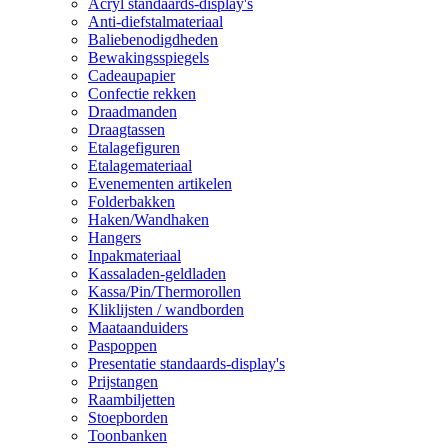
Acryl standaards-display's
Anti-diefstalmateriaal
Baliebenodigdheden
Bewakingsspiegels
Cadeaupapier
Confectie rekken
Draadmanden
Draagtassen
Etalagefiguren
Etalagemateriaal
Evenementen artikelen
Folderbakken
Haken/Wandhaken
Hangers
Inpakmateriaal
Kassaladen-geldladen
Kassa/Pin/Thermorollen
Kliklijsten / wandborden
Maataanduiders
Paspoppen
Presentatie standaards-display's
Prijstangen
Raambiljetten
Stoepborden
Toonbanken