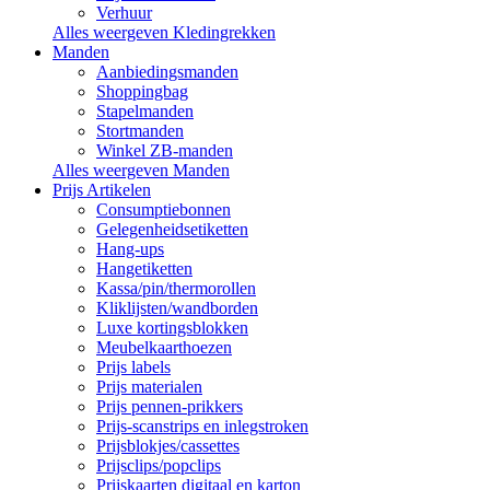
Verhuur
Alles weergeven Kledingrekken
Manden
Aanbiedingsmanden
Shoppingbag
Stapelmanden
Stortmanden
Winkel ZB-manden
Alles weergeven Manden
Prijs Artikelen
Consumptiebonnen
Gelegenheidsetiketten
Hang-ups
Hangetiketten
Kassa/pin/thermorollen
Kliklijsten/wandborden
Luxe kortingsblokken
Meubelkaarthoezen
Prijs labels
Prijs materialen
Prijs pennen-prikkers
Prijs-scanstrips en inlegstroken
Prijsblokjes/cassettes
Prijsclips/popclips
Prijskaarten digitaal en karton