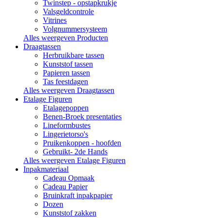
Twinstep - opstapkrukje
Valsgeldcontrole
Vitrines
Volgnummersysteem
Alles weergeven Producten
Draagtassen
Herbruikbare tassen
Kunststof tassen
Papieren tassen
Tas feestdagen
Alles weergeven Draagtassen
Etalage Figuren
Etalagepoppen
Benen-Broek presentaties
Lineformbustes
Lingerietorso's
Pruikenkoppen - hoofden
Gebruikt- 2de Hands
Alles weergeven Etalage Figuren
Inpakmateriaal
Cadeau Opmaak
Cadeau Papier
Bruinkraft inpakpapier
Dozen
Kunststof zakken