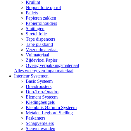
Krullint
Noppenfolie op rol
Pallets
Papieren zakken
Papierrolhouders
Sluitingen
Stretchfolie
Tape dispencers
Tape plakband
Verzendmateriaal
Vulmateriaal
Zijdevloei Papier
Overig verpakkingsmateriaal
Alles weergeven Inpakmateriaal
Interieur Systemen
Basic Systeem
Draadroosters
Duo-Trio-Quadro
Element Systeem
Kledingbeugels
Klembuis Ø25mm Systeem
Metalen Legbord Stelling
Paskamers
Schapverdelers
Sleuvenwanden