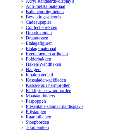
Acryl standaards-display's
Anti-diefstalmateriaal
Baliebenodigdheden
Bewakingsspiegels
Cadeaupapier
Confectie rekken
Draadmanden
Draagtassen
Etalagefiguren
Etalagemateriaal
Evenementen artikelen
Folderbakken
Haken/Wandhaken
Hangers
Inpakmateriaal
Kassaladen-geldladen
Kassa/Pin/Thermorollen
Kliklijsten / wandborden
Maataanduiders
Paspoppen
Presentatie standaards-display's
Prijstangen
Raambiljetten
Stoepborden
Toonbanken