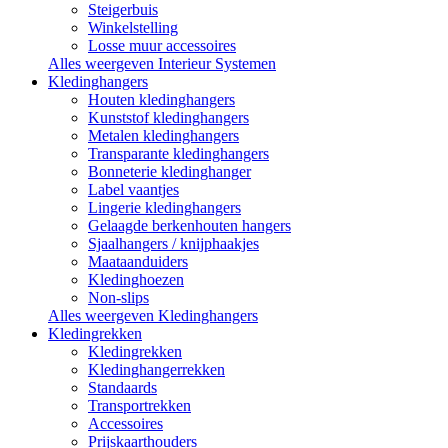
Steigerbuis
Winkelstelling
Losse muur accessoires
Alles weergeven Interieur Systemen
Kledinghangers
Houten kledinghangers
Kunststof kledinghangers
Metalen kledinghangers
Transparante kledinghangers
Bonneterie kledinghanger
Label vaantjes
Lingerie kledinghangers
Gelaagde berkenhouten hangers
Sjaalhangers / knijphaakjes
Maataanduiders
Kledinghoezen
Non-slips
Alles weergeven Kledinghangers
Kledingrekken
Kledingrekken
Kledinghangerrekken
Standaards
Transportrekken
Accessoires
Prijskaarthouders