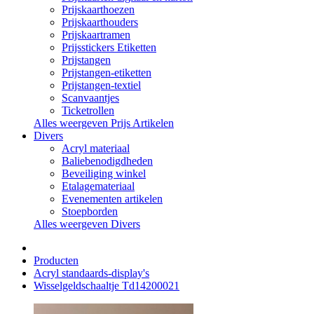
Prijskaarthoezen
Prijskaarthouders
Prijskaartramen
Prijsstickers Etiketten
Prijstangen
Prijstangen-etiketten
Prijstangen-textiel
Scanvaantjes
Ticketrollen
Alles weergeven Prijs Artikelen
Divers
Acryl materiaal
Baliebenodigdheden
Beveiliging winkel
Etalagemateriaal
Evenementen artikelen
Stoepborden
Alles weergeven Divers
Producten
Acryl standaards-display's
Wisselgeldschaaltje Td14200021