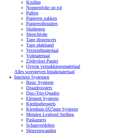
Krullint
Noppenfolie op rol
Pallets
Papieren zakken
Papierrolhouders
Sluitingen
Stretchfolie
Tape dispencers
Tape plakband
Verzendmateriaal
Vulmateriaal
Zijdevloei Papier
Overig verpakkingsmateriaal
Alles weergeven Inpakmateriaal
Interieur Systemen
Basic Systeem
Draadroosters
Duo-Trio-Quadro
Element Systeem
Kledingbeugels
Klembuis Ø25mm Systeem
Metalen Legbord Stelling
Paskamers
Schapverdelers
Sleuvenwanden