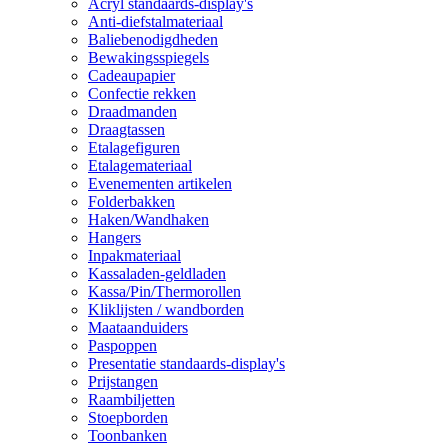
Acryl standaards-display's
Anti-diefstalmateriaal
Baliebenodigdheden
Bewakingsspiegels
Cadeaupapier
Confectie rekken
Draadmanden
Draagtassen
Etalagefiguren
Etalagemateriaal
Evenementen artikelen
Folderbakken
Haken/Wandhaken
Hangers
Inpakmateriaal
Kassaladen-geldladen
Kassa/Pin/Thermorollen
Kliklijsten / wandborden
Maataanduiders
Paspoppen
Presentatie standaards-display's
Prijstangen
Raambiljetten
Stoepborden
Toonbanken