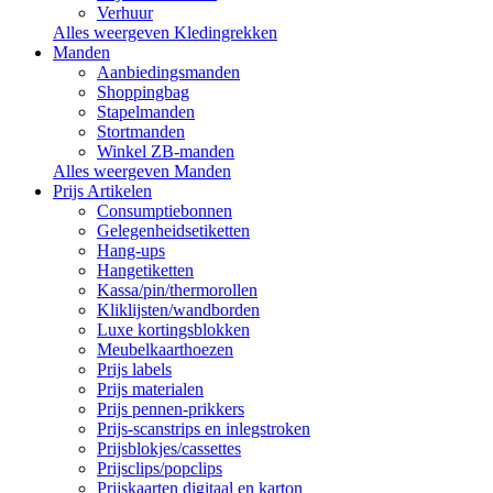
Verhuur
Alles weergeven Kledingrekken
Manden
Aanbiedingsmanden
Shoppingbag
Stapelmanden
Stortmanden
Winkel ZB-manden
Alles weergeven Manden
Prijs Artikelen
Consumptiebonnen
Gelegenheidsetiketten
Hang-ups
Hangetiketten
Kassa/pin/thermorollen
Kliklijsten/wandborden
Luxe kortingsblokken
Meubelkaarthoezen
Prijs labels
Prijs materialen
Prijs pennen-prikkers
Prijs-scanstrips en inlegstroken
Prijsblokjes/cassettes
Prijsclips/popclips
Prijskaarten digitaal en karton