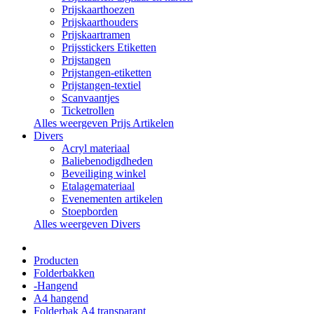
Prijskaarthoezen
Prijskaarthouders
Prijskaartramen
Prijsstickers Etiketten
Prijstangen
Prijstangen-etiketten
Prijstangen-textiel
Scanvaantjes
Ticketrollen
Alles weergeven Prijs Artikelen
Divers
Acryl materiaal
Baliebenodigdheden
Beveiliging winkel
Etalagemateriaal
Evenementen artikelen
Stoepborden
Alles weergeven Divers
Producten
Folderbakken
-Hangend
A4 hangend
Folderbak A4 transparant