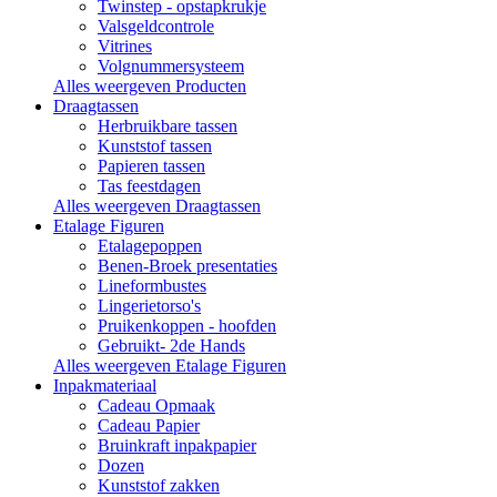
Twinstep - opstapkrukje
Valsgeldcontrole
Vitrines
Volgnummersysteem
Alles weergeven Producten
Draagtassen
Herbruikbare tassen
Kunststof tassen
Papieren tassen
Tas feestdagen
Alles weergeven Draagtassen
Etalage Figuren
Etalagepoppen
Benen-Broek presentaties
Lineformbustes
Lingerietorso's
Pruikenkoppen - hoofden
Gebruikt- 2de Hands
Alles weergeven Etalage Figuren
Inpakmateriaal
Cadeau Opmaak
Cadeau Papier
Bruinkraft inpakpapier
Dozen
Kunststof zakken