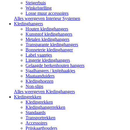
Steigerbuis
Winkelstelling
Losse muur accessoires
Alles weergeven Interieur Systemen
Kledinghangers
Houten kledinghangers
Kunststof kledinghangers
Metalen kledinghangers
Transparante kledinghangers
Bonneterie kledinghanger
Label vaantjes
Lingerie kledinghangers
Gelaagde berkenhouten hangers
Sjaalhangers / knijphaakjes
Maataanduiders
Kledinghoezen
Non-slips
Alles weergeven Kledinghangers
Kledingrekken
Kledingrekken
Kledinghangerrekken
Standaards
Transportrekken
Accessoires
Prijskaarthouders