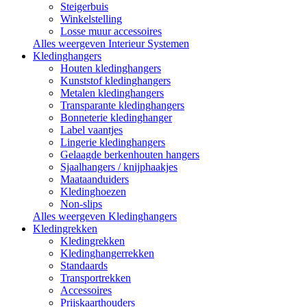
Steigerbuis
Winkelstelling
Losse muur accessoires
Alles weergeven Interieur Systemen
Kledinghangers
Houten kledinghangers
Kunststof kledinghangers
Metalen kledinghangers
Transparante kledinghangers
Bonneterie kledinghanger
Label vaantjes
Lingerie kledinghangers
Gelaagde berkenhouten hangers
Sjaalhangers / knijphaakjes
Maataanduiders
Kledinghoezen
Non-slips
Alles weergeven Kledinghangers
Kledingrekken
Kledingrekken
Kledinghangerrekken
Standaards
Transportrekken
Accessoires
Prijskaarthouders