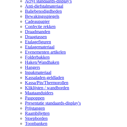
Acryl standaards-display's
Anti-diefstalmateriaal
Baliebenodigdheden
Bewakingsspiegels
Cadeaupapier
Confectie rekken
Draadmanden
Draagtassen
Etalagefiguren
Etalagemateriaal
Evenementen artikelen
Folderbakken
Haken/Wandhaken
Hangers
Inpakmateriaal
Kassaladen-geldladen
Kassa/Pin/Thermorollen
Kliklijsten / wandborden
Maataanduiders
Paspoppen
Presentatie standaards-display's
Prijstangen
Raambiljetten
Stoepborden
Toonbanken