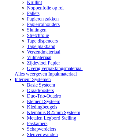
Krullint
Noppenfolie op rol
Pallets
Papieren zakken
Papierrolhouders
Sluitingen
Stretchfolie
Tape dispencers
Tape plakband
Verzendmateriaal
Vulmateriaal
Zijdevloei Papier
Overig verpakkingsmateriaal
Alles weergeven Inpakmateriaal
Interieur Systemen
Basic Systeem
Draadroosters
Duo-Trio-Quadro
Element Systeem
Kledingbeugels
Klembuis Ø25mm Systeem
Metalen Legbord Stelling
Paskamers
Schapverdelers
Sleuvenwanden