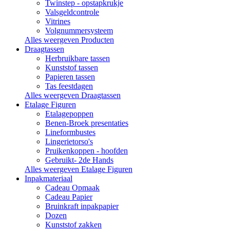
Twinstep - opstapkrukje
Valsgeldcontrole
Vitrines
Volgnummersysteem
Alles weergeven Producten
Draagtassen
Herbruikbare tassen
Kunststof tassen
Papieren tassen
Tas feestdagen
Alles weergeven Draagtassen
Etalage Figuren
Etalagepoppen
Benen-Broek presentaties
Lineformbustes
Lingerietorso's
Pruikenkoppen - hoofden
Gebruikt- 2de Hands
Alles weergeven Etalage Figuren
Inpakmateriaal
Cadeau Opmaak
Cadeau Papier
Bruinkraft inpakpapier
Dozen
Kunststof zakken