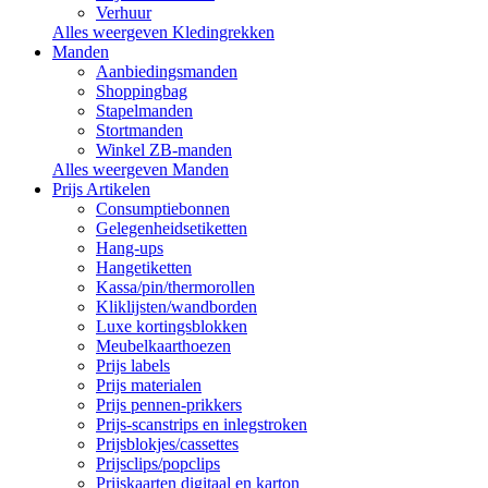
Verhuur
Alles weergeven Kledingrekken
Manden
Aanbiedingsmanden
Shoppingbag
Stapelmanden
Stortmanden
Winkel ZB-manden
Alles weergeven Manden
Prijs Artikelen
Consumptiebonnen
Gelegenheidsetiketten
Hang-ups
Hangetiketten
Kassa/pin/thermorollen
Kliklijsten/wandborden
Luxe kortingsblokken
Meubelkaarthoezen
Prijs labels
Prijs materialen
Prijs pennen-prikkers
Prijs-scanstrips en inlegstroken
Prijsblokjes/cassettes
Prijsclips/popclips
Prijskaarten digitaal en karton