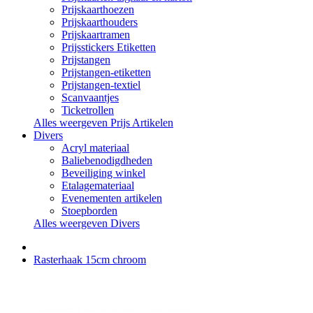
Prijskaarthoezen
Prijskaarthouders
Prijskaartramen
Prijsstickers Etiketten
Prijstangen
Prijstangen-etiketten
Prijstangen-textiel
Scanvaantjes
Ticketrollen
Alles weergeven Prijs Artikelen
Divers
Acryl materiaal
Baliebenodigdheden
Beveiliging winkel
Etalagemateriaal
Evenementen artikelen
Stoepborden
Alles weergeven Divers
Rasterhaak 15cm chroom